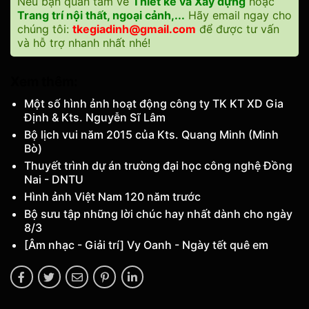
Nếu bạn quan tâm về
Thiết kế và Xây dựng
hoặc
Trang trí nội thất, ngoại cảnh,...
Hãy email ngay cho
chúng tôi:
tkegiadinh@gmail.com
để được tư vấn
và hỗ trợ nhanh nhất nhé!
Xem thêm:
Một số hình ảnh hoạt động công ty TK KT XD Gia
Định & Kts. Nguyễn Sĩ Lâm
Bộ lịch vui năm 2015 của Kts. Quang Minh (Minh
Bò)
Thuyết trình dự án trường đại học công nghệ Đồng
Nai - DNTU
Hình ảnh Việt Nam 120 năm trước
Bộ sưu tập những lời chúc hay nhất dành cho ngày
8/3
[Âm nhạc - Giải trí] Vy Oanh - Ngày tết quê em