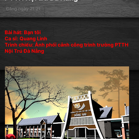
Đăng ngày 21:21
Bài hát: Bạn tôi
Ca sĩ: Quang Linh
Trình chiếu: Ảnh phối cảnh công trình trường PTTH
Nội Trú Đà Nẳng