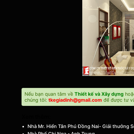
Nếu bạn quan tâm về
Thiết kế và Xây dựng
ho
chúng tôi:
tkegiadinh@gmail.com
để được tư vấ
Xem thêm:
Nhà Mr. Hiển Tân Phú Đồng Nai- Giải thưởng 
Nhà Phố Chị Nga - Anh Trung