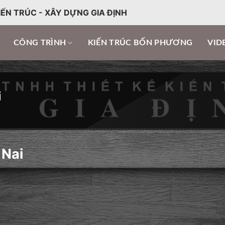
IẾN TRÚC - XÂY DỰNG GIA ĐỊNH
CÔNG TRÌNH
KIẾN TRÚC BỐN PHƯƠNG
VID
i
 Nai