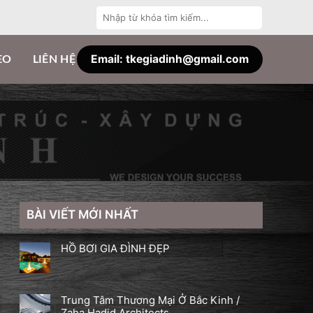
Tìm
kiếm:
Email: tkegiadinh@gmail.com
EO
LIÊN HỆ
BÀI VIẾT MỚI NHẤT
HỒ BƠI GIA ĐÌNH ĐẸP
Trung Tâm Thương Mại Ở Bắc Kinh /
Zaha Hadid Architects