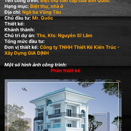
Tên công trình:
Biệt thự cao cấp của anh Quốc
Hạng mục:
Biệt thự, nhà ở
Địa chỉ:
Ngã ba Vũng Tàu
Chủ đầu tư:
Mr. Quốc
Thiết kế:
Khánh thành:
Chủ trì dự án:
Ths, Kts: Nguyễn Sĩ Lâm
Tổng mức đầu tư:
Đơn vị thiết kế:
Công ty TNHH Thiết Kế Kiến Trúc -
Xây Dựng GIA ĐỊNH
Một số hình ảnh công trình:
Phần thiết kế