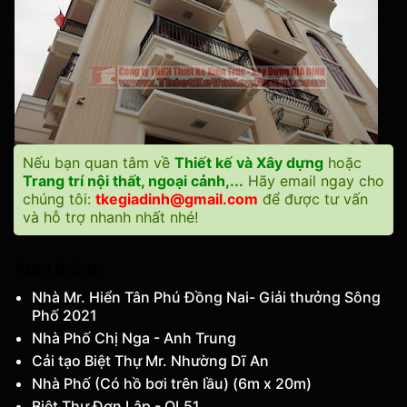
Nếu bạn quan tâm về
Thiết kế và Xây dựng
hoặc
Trang trí nội thất, ngoại cảnh,...
Hãy email ngay cho
chúng tôi:
tkegiadinh@gmail.com
để được tư vấn
và hỗ trợ nhanh nhất nhé!
Xem thêm:
Nhà Mr. Hiển Tân Phú Đồng Nai- Giải thưởng Sông
Phố 2021
Nhà Phố Chị Nga - Anh Trung
Cải tạo Biệt Thự Mr. Nhường Dĩ An
Nhà Phố (Có hồ bơi trên lầu) (6m x 20m)
Biệt Thự Đơn Lập - QL51