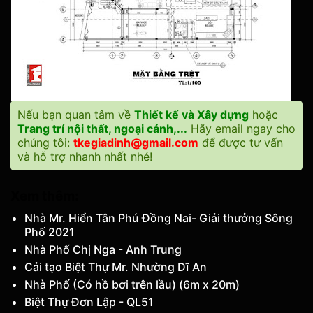
Nếu bạn quan tâm về
Thiết kế và Xây dựng
hoặc
Trang trí nội thất, ngoại cảnh,...
Hãy email ngay cho
chúng tôi:
tkegiadinh@gmail.com
để được tư vấn
và hỗ trợ nhanh nhất nhé!
Xem thêm:
Nhà Mr. Hiển Tân Phú Đồng Nai- Giải thưởng Sông
Phố 2021
Nhà Phố Chị Nga - Anh Trung
Cải tạo Biệt Thự Mr. Nhường Dĩ An
Nhà Phố (Có hồ bơi trên lầu) (6m x 20m)
Biệt Thự Đơn Lập - QL51