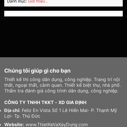
Danh mục:
Giới thiệu
.
Chúng tôi giúp gì cho bạn
Thiết kế thi công dân dụng, công nghiệp. Trang trí nội
thất, ngoại thất, cảnh quan. Thiết kế biệt thự, nhà phố.
Thẩm tra đánh giá công trình dân dụng, công nghiệp.
CÔNG TY TNHH TKKT - XD GIA ĐỊNH
Địa chỉ:
Feliz En Vista Số 1 Lê Hiến Mai- P. Thạnh Mỹ
Lợi- Tp. Thủ Đức
Website:
www.ThietKeVaXayDung.com