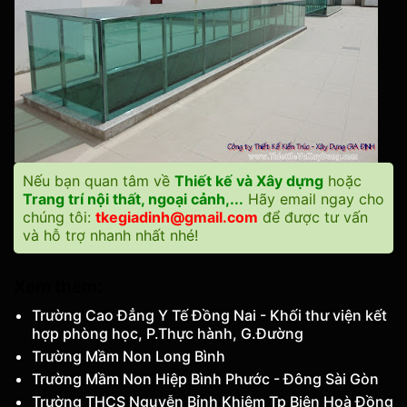
Nếu bạn quan tâm về
Thiết kế và Xây dựng
hoặc
Trang trí nội thất, ngoại cảnh,...
Hãy email ngay cho
chúng tôi:
tkegiadinh@gmail.com
để được tư vấn
và hỗ trợ nhanh nhất nhé!
Xem thêm:
Trường Cao Đẳng Y Tế Đồng Nai - Khối thư viện kết
hợp phòng học, P.Thực hành, G.Đường
Trường Mầm Non Long Bình
Trường Mầm Non Hiệp Bình Phước - Đông Sài Gòn
Trường THCS Nguyễn Bỉnh Khiêm Tp Biên Hoà Đồng