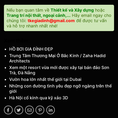
Nếu bạn quan tâm về
Thiết kế và Xây dựng
hoặc
Trang trí nội thất, ngoại cảnh,...
Hãy email ngay cho
chúng tôi:
tkegiadinh@gmail.com
để được tư vấn
và hỗ trợ nhanh nhất nhé!
Xem thêm:
HỒ BƠI GIA ĐÌNH ĐẸP
Trung Tâm Thương Mại Ở Bắc Kinh / Zaha Hadid
Architects
Xem một resort vừa mới được xây tại bán đảo Sơn
Trà, Đà Nẵng
Vườn hoa lớn nhất thế giới tại Dubai
Những con đường tình yêu đẹp ngỡ ngàng trên thế
giới
Hà Nội cổ kính qua kỹ xảo 3D