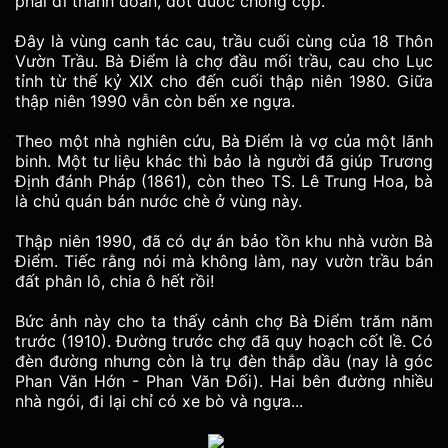
phải đi thành đoàn, đốt đuốc chống cọp.
Đây là vùng canh tác cau, trầu cuối cùng của 18 Thôn
Vườn Trầu. Bà Điểm là chợ đầu mối trầu, cau cho Lục
tỉnh từ thế kỷ XIX cho đến cuối thập niên 1980. Giữa
thập niên 1990 vẫn còn bến xe ngựa.
Theo một nhà nghiên cứu, Bà Điểm là vợ của một lãnh
binh. Một tư liệu khác thì bảo là người đã giúp Trương
Định đánh Pháp (1861), còn theo TS. Lê Trung Hoa, bà
là chủ quán bán nước chè ở vùng này.
Thập niên 1990, đã có dự án bảo tồn khu nhà vườn Bà
Điểm. Tiếc rằng nói mà không làm, nay vườn trầu bán
đất phân lô, chia ô hết rồi!
Bức ảnh này cho ta thấy cảnh chợ Bà Điểm trăm năm
trước (1910). Đường trước chợ đã quy hoạch cốt lề. Có
đèn đường nhưng còn là trụ đèn thắp dầu (nay là góc
Phan Văn Hớn - Phan Văn Đối). Hai bên đường nhiều
nhà ngói, đi lại chỉ có xe bò và ngựa...