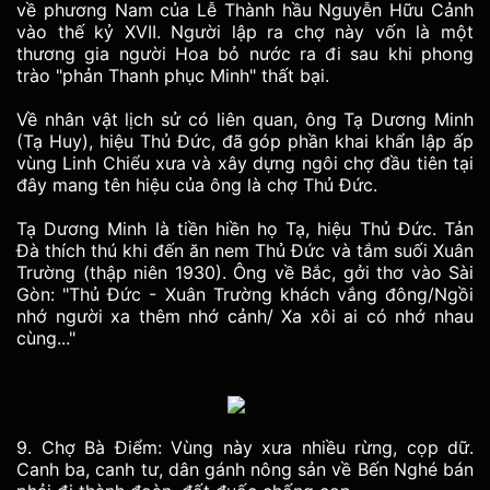
về phương Nam của Lễ Thành hầu Nguyễn Hữu Cảnh
vào thế kỷ XVII. Người lập ra chợ này vốn là một
thương gia người Hoa bỏ nước ra đi sau khi phong
trào "phản Thanh phục Minh" thất bại.
Về nhân vật lịch sử có liên quan, ông Tạ Dương Minh
(Tạ Huy), hiệu Thủ Đức, đã góp phần khai khẩn lập ấp
vùng Linh Chiểu xưa và xây dựng ngôi chợ đầu tiên tại
đây mang tên hiệu của ông là chợ Thủ Đức.
Tạ Dương Minh là tiền hiền họ Tạ, hiệu Thủ Đức. Tản
Đà thích thú khi đến ăn nem Thủ Đức và tắm suối Xuân
Trường (thập niên 1930). Ông về Bắc, gởi thơ vào Sài
Gòn: "Thủ Đức - Xuân Trường khách vắng đông/Ngồi
nhớ người xa thêm nhớ cảnh/ Xa xôi ai có nhớ nhau
cùng..."
9. Chợ Bà Điểm: Vùng này xưa nhiều rừng, cọp dữ.
Canh ba, canh tư, dân gánh nông sản về Bến Nghé bán