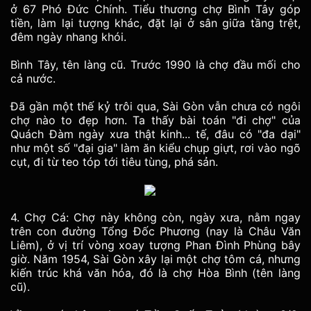
ở 67 Phó Đức Chính. Tiểu thương chợ Bình Tây góp
tiền, làm lại tượng khác, đặt lại ở sân giữa tầng trệt,
đêm ngày nhang khói.
Bình Tây, tên làng cũ. Trước 1990 là chợ đầu mối cho
cả nước.
Đã gần một thế kỷ trôi qua, Sài Gòn vẫn chưa có ngôi
chợ nào to đẹp hơn. Ta thấy bài toán "đi chợ" của
Quách Đàm ngày xưa thật kinh... tế, đâu có "đa dại"
như một số "đại gia" làm ăn kiểu chụp giựt, rơi vào ngõ
cụt, đi từ teo tóp tới tiêu tùng, phá sản.
4. Chợ Cá: Chợ này không còn, ngày xưa, nằm ngay
trên con đường Tổng Đốc Phương (nay là Châu Văn
Liêm), ở vị trí vòng xoay tượng Phan Đình Phùng bây
giờ. Năm 1954, Sài Gòn xây lại một chợ tôm cá, nhưng
kiến trúc khá văn hóa, đó là chợ Hòa Bình (tên làng
cũ).