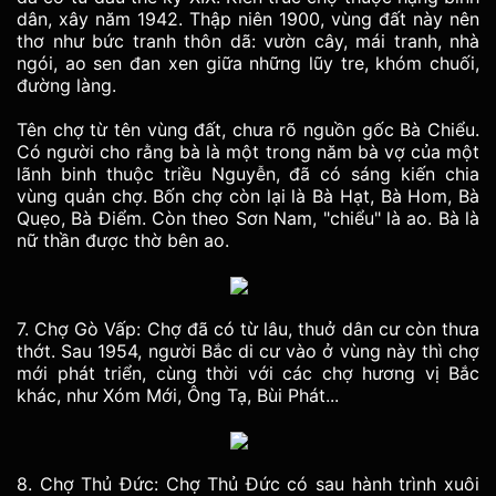
dân, xây năm 1942. Thập niên 1900, vùng đất này nên
thơ như bức tranh thôn dã: vườn cây, mái tranh, nhà
ngói, ao sen đan xen giữa những lũy tre, khóm chuối,
đường làng.
Tên chợ từ tên vùng đất, chưa rõ nguồn gốc Bà Chiểu.
Có người cho rằng bà là một trong năm bà vợ của một
lãnh binh thuộc triều Nguyễn, đã có sáng kiến chia
vùng quản chợ. Bốn chợ còn lại là Bà Hạt, Bà Hom, Bà
Quẹo, Bà Điểm. Còn theo Sơn Nam, "chiểu" là ao. Bà là
nữ thần được thờ bên ao.
7. Chợ Gò Vấp: Chợ đã có từ lâu, thuở dân cư còn thưa
thớt. Sau 1954, người Bắc di cư vào ở vùng này thì chợ
mới phát triển, cùng thời với các chợ hương vị Bắc
khác, như Xóm Mới, Ông Tạ, Bùi Phát...
8. Chợ Thủ Đức: Chợ Thủ Đức có sau hành trình xuôi