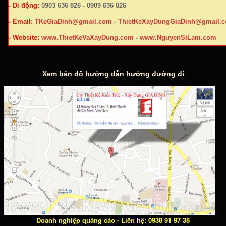
- Di động:
0903 636 826 - 0909 636 826
- Email:
TKeGiaDinh@gmail.com
-
ThietKeXayDungGiaDinh@gmail.
- Website:
www.ThietKeVaXayDung.com
-
www.NguyenSiLam.com
Xem bản đồ hướng dẫn hướng đường đi
Doanh nghiệp quảng cáo - Liên hệ: 0938 91 97 38