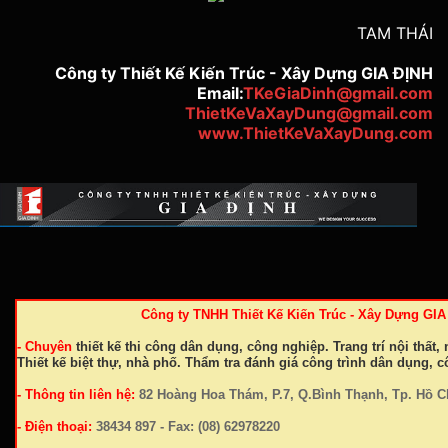
TAM THÁI
Công ty Thiết Kế Kiến Trúc - Xây Dựng GIA ĐỊNH
Email:
TKeGiaDinh@gmail.com
ThietKeVaXayDung@gmail.com
www.ThietKeVaXayDung.com
Công ty TNHH Thiết Kế Kiến Trúc - Xây Dựng GI
- Chuyên
thiết kế thi công dân dụng, công nghiệp. Trang trí nội thất, 
Thiết kế biệt thự, nhà phố. Thẩm tra đánh giá công trình dân dụng, 
- Thông tin liên hệ:
82 Hoàng Hoa Thám, P.7, Q.Bình Thạnh, Tp. Hồ C
- Điện thoại:
38434 897 - Fax: (08) 62978220