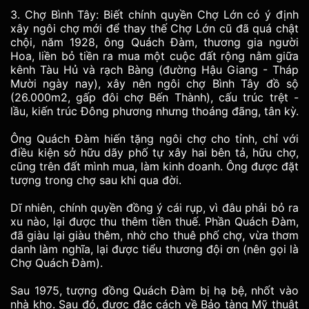
3. Chợ Bình Tây: Biết chính quyền Chợ Lớn có ý định
xây ngôi chợ mới để thay thế Chợ Lớn cũ đã quá chật
chội, năm 1928, ông Quách Đàm, thương gia người
Hoa, liền bỏ tiền ra mua một cuộc đất rộng nằm giữa
kênh Tàu Hủ và rạch Bàng (đường Hậu Giang - Tháp
Mười ngày nay), xây nên ngôi chợ Bình Tây đồ sộ
(26.000m2, gấp đôi chợ Bến Thành), cấu trúc trệt -
lầu, kiến trúc Đông phương nhưng thoáng đãng, tân kỳ.
Ông Quách Đàm hiến tặng ngôi chợ cho tỉnh, chỉ với
điều kiện sở hữu dãy phố tự xây hai bên tả, hữu chợ,
cũng trên đất mình mua, làm kinh doanh. Ông được đặt
tượng trong chợ sau khi qua đời.
Dĩ nhiên, chính quyền đồng ý cái rụp, vì đâu phải bỏ ra
xu nào, lại được thu thêm tiền thuế. Phần Quách Đàm,
đã giàu lại giàu thêm, nhờ cho thuê phố chợ, vừa thơm
danh làm nghĩa, lại được tiểu thương đội ơn (nên gọi là
Chợ Quách Đàm).
Sau 1975, tượng đồng Quách Đàm bị hạ bệ, nhốt vào
nhà kho. Sau đó, được đặc cách về Bảo tàng Mỹ thuật