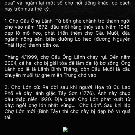
qua" và ngắm lại một số chợ nổi tiếng khác, có cách
nay trên nửa thế kỷ.
1. Chợ Cầu Ông Lãnh: Từ bến ghe chành trở thành ngôi
chợ vào năm 1872, đầu mối hàng thủy sản. Năm 1946,
dẹp lò mổ heo, phát triển thêm chợ Cầu Muối, đầu
ngành nông sản, biến đường Lò heo (đường Nguyễn
Thái Học) thành bến xe.
Tháng 4/1999, chợ Cầu Ông Lãnh cháy rụi. Đến năm
2004, cả hai chợ bị giải tỏa để làm đại lộ bờ sông. Ông
Lãnh có lẽ là Lãnh Binh Thăng, còn Cầu Muối là cầu
chuyển muối từ ghe miền Trung chở vào.
2. Chợ Lớn cũ: Ra đời sau khi người Hoa từ Cù Lao
Phố về đây lánh giặc Tây Sơn (1776). Ảnh này chụp
đầu thập niên 1920. Địa danh Chợ Lớn phát xuất từ
đây: ngôi chợ lớn nhất vùng... "Chợ Lớn". Sau khi lập
Chợ Lớn mới (Bình Tây) thì chợ này bị dẹp bỏ vì quá
tải.