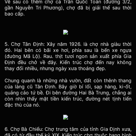
Về sau có thêm chợ cá Trần Quốc Toản (đường 3/2,
gần Nguyễn Tri Phương), chợ đã bị giải thể sau thời
bao cấp.
5. Chợ Tân Định: Xây năm 1926. là chợ nhà giàu thời
đó. Hai bên có bãi xe hơi, phía sau là bến xe ngựa
(đường Mã Lộ). Rau. thịt tươi ngon sản xuất phía Gia
Định đều chở về đây. Kiến trúc chợ đến nay không
thay đổi nhiều, nhưng ngày xưa thoáng đẹp.
Chung quanh là những nhà vườn, đất còn thênh thang
của làng cũ Tân Định. Bây giờ bí lối, sạp hàng, ki-ốt,
quảng cáo tứ bề. Đi bên đường Hai Bà Trưng, chẳng ai
còn nhìn thấy mặt tiền kiến trúc, đường nét tịnh tiến
đặc thù của nó.
6. Chợ Bà Chiểu: Chợ trung tâm của tỉnh Gia Định xưa,
đã có từ đầu thế kỷ XIX. Kiến trúc chợ thuộc hạng bình