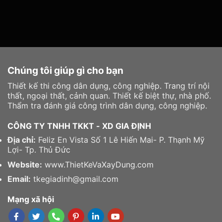
Chúng tôi giúp gì cho bạn
Thiết kế thi công dân dụng, công nghiệp. Trang trí nội
thất, ngoại thất, cảnh quan. Thiết kế biệt thự, nhà phố.
Thẩm tra đánh giá công trình dân dụng, công nghiệp.
CÔNG TY TNHH TKKT - XD GIA ĐỊNH
Địa chỉ:
Feliz En Vista Số 1 Lê Hiến Mai- P. Thạnh Mỹ
Lợi- Tp. Thủ Đức
Website:
www.ThietKeVaXayDung.com
Email:
tkegiadinh@gmail.com
Mạng xã hội