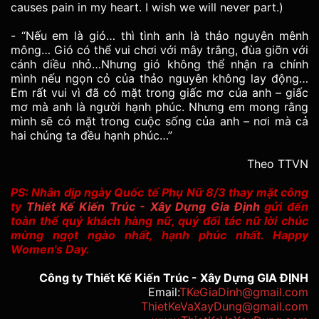
causes pain in my heart. I wish we will never part.)
- “Nếu em là gió… thì tình anh là thảo nguyên mênh
mông… Gió có thể vui chơi với mây trắng, đùa giỡn với
cánh diều nhỏ…Nhưng gió không thể nhận ra chính
mình nếu ngọn cỏ của thảo nguyên không lay động…
Em rất vui vì đã có mặt trong giấc mơ của anh – giấc
mơ mà anh là người hạnh phúc. Nhưng em mong rằng
mình sẽ có mặt trong cuộc sống của anh – nơi mà cả
hai chúng ta đều hạnh phúc…”
Theo TTVN
PS: Nhân dịp ngày Quốc tế Phụ Nữ 8/3 thay mặt công
ty
Thiết Kế Kiến Trúc - Xây Dựng Gia Định
gửi đến
toàn thể quý khách hàng nữ, quý đối tác nữ lời chúc
mừng ngọt ngào nhất, hạnh phúc nhất. Happy
Women's Day.
Công ty Thiết Kế Kiến Trúc - Xây Dựng GIA ĐỊNH
Email:
TKeGiaDinh@gmail.com
ThietKeVaXayDung@gmail.com