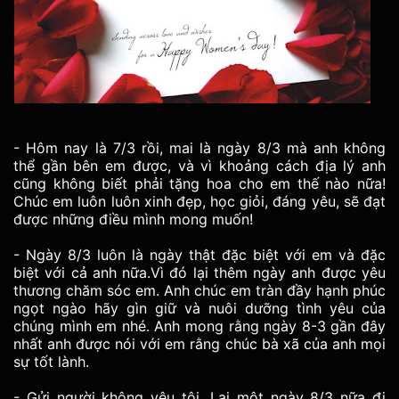
- Hôm nay là 7/3 rồi, mai là ngày 8/3 mà anh không
thể gần bên em được, và vì khoảng cách địa lý anh
cũng không biết phải tặng hoa cho em thế nào nữa!
Chúc em luôn luôn xinh đẹp, học giỏi, đáng yêu, sẽ đạt
được những điều mình mong muốn!
- Ngày 8/3 luôn là ngày thật đặc biệt với em và đặc
biệt với cả anh nữa.Vì đó lại thêm ngày anh được yêu
thương chăm sóc em. Anh chúc em tràn đầy hạnh phúc
ngọt ngào hãy gìn giữ và nuôi dưỡng tình yêu của
chúng mình em nhé. Anh mong rằng ngày 8-3 gần đây
nhất anh đư­ợc nói với em rằng chúc bà xã của anh mọi
sự tốt lành.
- Gửi người không yêu tôi. Lại một ngày 8/3 nữa đi