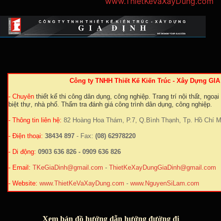
www.ThietKeVaXayDung.com
Công ty TNHH Thiết Kế Kiến Trúc - Xây Dựng GI
- Chuyên
thiết kế thi công dân dụng, công nghiệp. Trang trí nội thất, ngoại
biệt thự, nhà phố. Thẩm tra đánh giá công trình dân dụng, công nghiệp.
- Thông tin liên hệ:
82 Hoàng Hoa Thám, P.7, Q.Bình Thạnh, Tp. Hồ Chí M
- Điện thoại:
38434 897
- Fax:
(08) 62978220
- Di động:
0903 636 826 - 0909 636 826
- Email:
TKeGiaDinh@gmail.com
-
ThietKeXayDungGiaDinh@gmail.com
- Website:
www.ThietKeVaXayDung.com
-
www.NguyenSiLam.com
Xem bản đồ hướng dẫn hướng đường đi