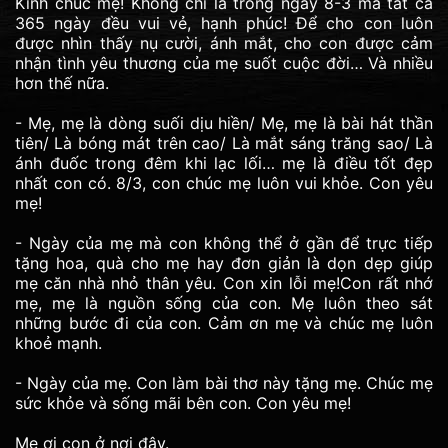
Kính chúc mẹ! Không chỉ là trong ngày 8-3 mà tất cả
365 ngày đều vui vẻ, hạnh phúc! Để cho con luôn
được nhìn thấy nụ cười, ánh mắt, cho con được cảm
nhận tình yêu thương của mẹ suốt cuộc đời… Và nhiều
hơn thế nữa.
- Mẹ, mẹ là dòng suối dịu hiền/ Mẹ, mẹ là bài hát thần
tiên/ Là bóng mát trên cao/ Là mắt sáng trăng sao/ Là
ánh đuốc trong đêm khi lạc lối… mẹ là điều tốt đẹp
nhất con có. 8/3, con chúc mẹ luôn vui khỏe. Con yêu
mẹ!
- Ngày của mẹ mà con không thể ở gần để trực tiếp
tặng hoa, quà cho mẹ hay đơn giản là dọn dẹp giúp
mẹ căn nhà nhỏ thân yêu. Con xin lỗi mẹ!Con rất nhớ
mẹ, mẹ là nguồn sống của con. Mẹ luôn theo sát
những bước đi của con. Cảm ơn mẹ và chúc mẹ luôn
khoẻ mạnh.
- Ngày của mẹ. Con làm bài thơ này tặng mẹ. Chúc mẹ
sức khỏe và sống mãi bên con. Con yêu mẹ!
Mẹ ơi con ở nơi đây.