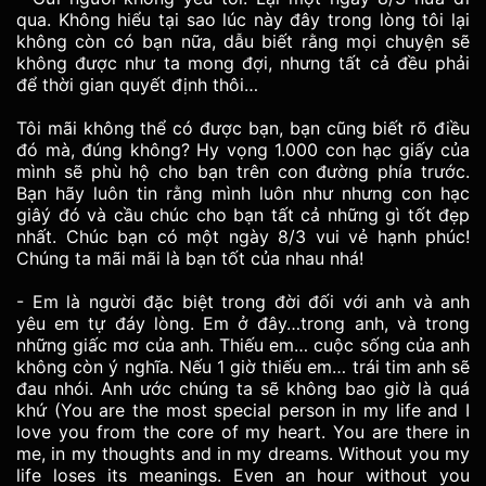
qua. Không hiểu tại sao lúc này đây trong lòng tôi lại
không còn có bạn nữa, dẫu biết rằng mọi chuyện sẽ
không được như ta mong đợi, nhưng tất cả đều phải
để thời gian quyết định thôi…
Tôi mãi không thể có được bạn, bạn cũng biết rõ điều
đó mà, đúng không? Hy vọng 1.000 con hạc giấy của
mình sẽ phù hộ cho bạn trên con đường phía trước.
Bạn hãy luôn tin rằng mình luôn như nhưng con hạc
giâý đó và cầu chúc cho bạn tất cả những gì tốt đẹp
nhất. Chúc bạn có một ngày 8/3 vui vẻ hạnh phúc!
Chúng ta mãi mãi là bạn tốt của nhau nhá!
- Em là người đặc biệt trong đời đối với anh và anh
yêu em tự đáy lòng. Em ở đây…trong anh, và trong
những giấc mơ của anh. Thiếu em… cuộc sống của anh
không còn ý nghĩa. Nếu 1 giờ thiếu em… trái tim anh sẽ
đau nhói. Anh ước chúng ta sẽ không bao giờ là quá
khứ (You are the most special person in my life and I
love you from the core of my heart. You are there in
me, in my thoughts and in my dreams. Without you my
life loses its meanings. Even an hour without you