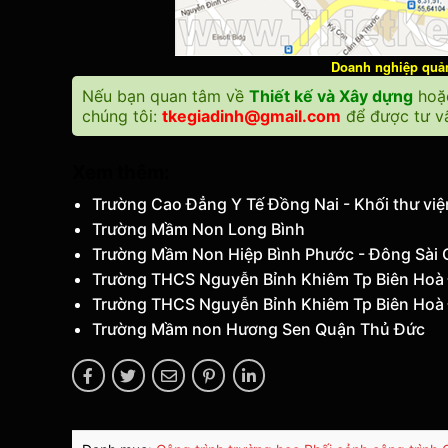
Doanh nghiệp quảng
Nếu bạn quan tâm về
Thiết kế và Xây dựng
ho
chúng tôi:
tkegiadinh@gmail.com
để được tư vấ
Xem thêm:
Trường Cao Đẳng Y Tế Đồng Nai - Khối thư vi
Trường Mầm Non Long Bình
Trường Mầm Non Hiệp Bình Phước - Đông Sài
Trường THCS Nguyễn Bỉnh Khiêm Tp Biên Hoà
Trường THCS Nguyễn Bỉnh Khiêm Tp Biên Hoà
Trường Mầm non Hương Sen Quận Thủ Đức