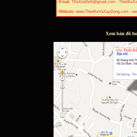
- Email:
TKeGiaDinh@gmail.com
-
ThietKeX
- Website:
www.ThietKeVaXayDung.com
-
ww
Xem bản đồ hư