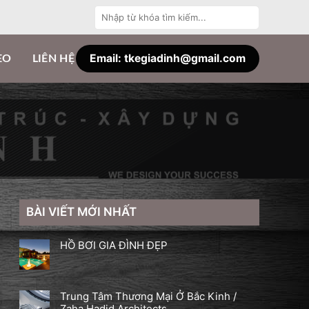
Tìm
kiếm:
Email: tkegiadinh@gmail.com
EO
LIÊN HỆ
BÀI VIẾT MỚI NHẤT
HỒ BƠI GIA ĐÌNH ĐẸP
Trung Tâm Thương Mại Ở Bắc Kinh /
Zaha Hadid Architects