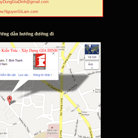
ayDungGiaDinh@gmail.com
w.NguyenSiLam.com
ớng dẫn hướng đường đi