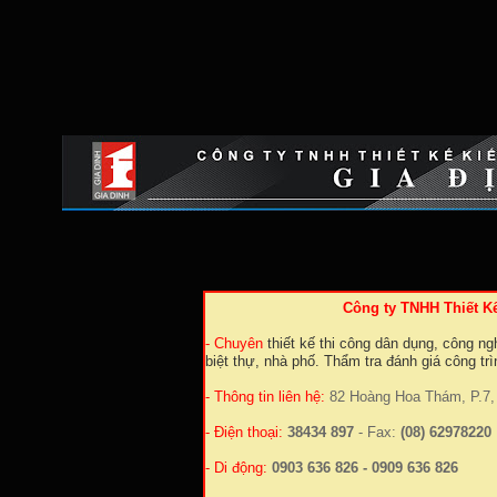
Công ty TNHH Thiết K
- Chuyên
thiết kế thi công dân dụng, công nghi
biệt thự, nhà phố. Thẩm tra đánh giá công tr
- Thông tin liên hệ:
82 Hoàng Hoa Thám, P.7, 
- Điện thoại:
38434 897
- Fax:
(08) 62978220
- Di động:
0903 636 826 - 0909 636 826