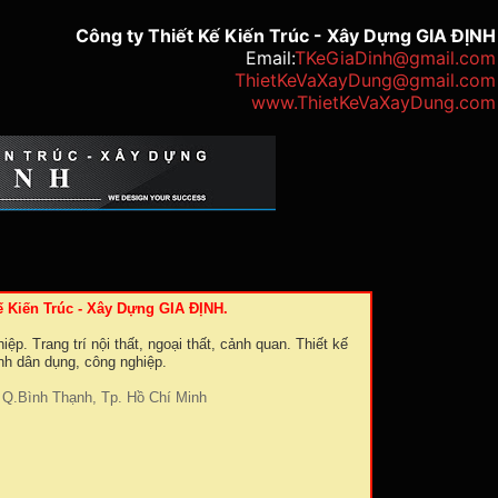
Công ty Thiết Kế Kiến Trúc - Xây Dựng GIA ĐỊNH
Email:
TKeGiaDinh@gmail.com
ThietKeVaXayDung@gmail.com
www.ThietKeVaXayDung.com
ế Kiến Trúc - Xây Dựng GIA ĐỊNH.
ệp. Trang trí nội thất, ngoại thất, cảnh quan. Thiết kế
ình dân dụng, công nghiệp.
Q.Bình Thạnh, Tp. Hồ Chí Minh