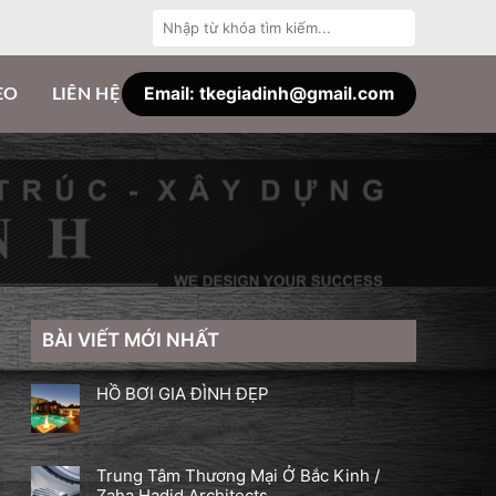
Tìm
kiếm:
Email: tkegiadinh@gmail.com
EO
LIÊN HỆ
BÀI VIẾT MỚI NHẤT
HỒ BƠI GIA ĐÌNH ĐẸP
Trung Tâm Thương Mại Ở Bắc Kinh /
Zaha Hadid Architects