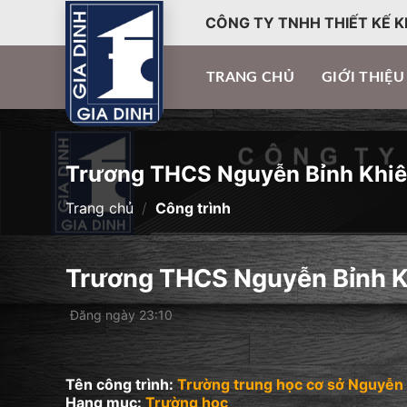
CÔNG TY TNHH THIẾT KẾ K
TRANG CHỦ
GIỚI THIỆU
Trương THCS Nguyễn Bỉnh Khi
Trang chủ
/
Công trình
Trương THCS Nguyễn Bỉnh 
Đăng ngày 23:10
Tên công trình:
Trường trung học cơ sở Nguyễn
Hạng mục:
Trường học