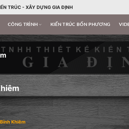
IẾN TRÚC - XÂY DỰNG GIA ĐỊNH
CÔNG TRÌNH
KIẾN TRÚC BỐN PHƯƠNG
VID
êm
Khiêm
 Bỉnh Khiêm