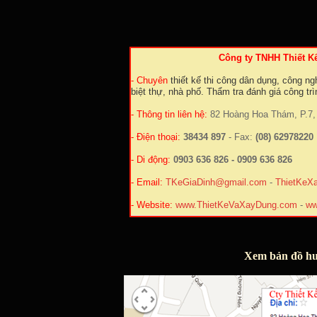
Công ty TNHH Thiết K
- Chuyên
thiết kế thi công dân dụng, công nghi
biệt thự, nhà phố. Thẩm tra đánh giá công tr
- Thông tin liên hệ:
82 Hoàng Hoa Thám, P.7, 
- Điện thoại:
38434 897
- Fax:
(08) 62978220
- Di động:
0903 636 826 - 0909 636 826
- Email:
TKeGiaDinh@gmail.com
-
ThietKeX
- Website:
www.ThietKeVaXayDung.com
-
ww
Xem bản đồ hư