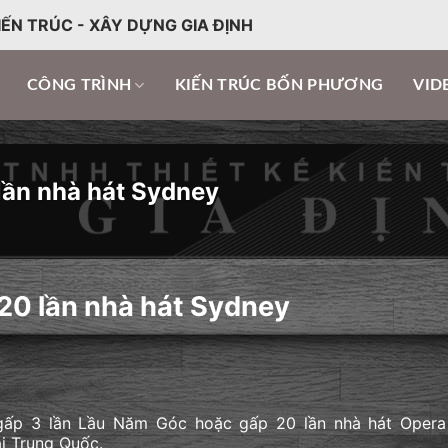
IẾN TRÚC - XÂY DỰNG GIA ĐỊNH
CÔNG TRÌNH
KIẾN TRÚC BỐN PHƯƠNG
VID
 lần nhà hát Sydney
 20 lần nhà hát Sydney
g gấp 3 lần Lầu Năm Góc hoặc gấp 20 lần nhà hát Opera
ại Trung Quốc.