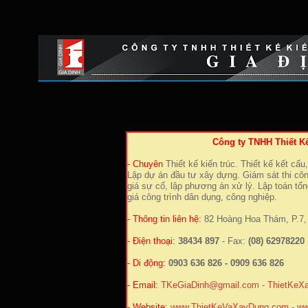
Công ty TNHH Thiết K
- Chuyên
Thiết kế kiến trúc. Thiết kế kết cấu,
Lập dự án đầu tư xây dựng. Giám sát thi cô
giá sự cố, lập phương án xử lý. Lập toán tổn
giá công trình dân dụng, công nghiệp.
- Thông tin liên hệ:
82 Hoàng Hoa Thám, P.7, 
- Điện thoại:
38434 897
- Fax:
(08) 62978220
- Di động:
0903 636 826 - 0909 636 826
- Email:
TKeGiaDinh@gmail.com
-
ThietKeX
- Website:
www.ThietKeVaXayDung.com
-
ww