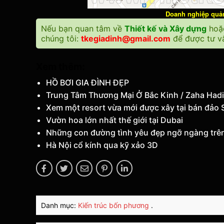
Doanh nghiệp quảng
Nếu bạn quan tâm về
Thiết kế và Xây dựng
ho
chúng tôi:
tkegiadinh@gmail.com
để được tư vấ
Xem thêm:
HỒ BƠI GIA ĐÌNH ĐẸP
Trung Tâm Thương Mại Ở Bắc Kinh / Zaha Hadi
Xem một resort vừa mới được xây tại bán đảo 
Vườn hoa lớn nhất thế giới tại Dubai
Những con đường tình yêu đẹp ngỡ ngàng trên
Hà Nội cổ kính qua kỹ xảo 3D
Danh mục:
Kiến trúc bốn phương
.