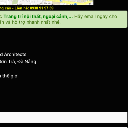
 cáo - Liên hệ: 0938 91 97 39
ặc
Trang trí nội thất, ngoại cảnh,...
Hãy email ngay cho
n và hỗ trợ nhanh nhất nhé!
d Architects
Sơn Trà, Đà Nẵng
 thế giới