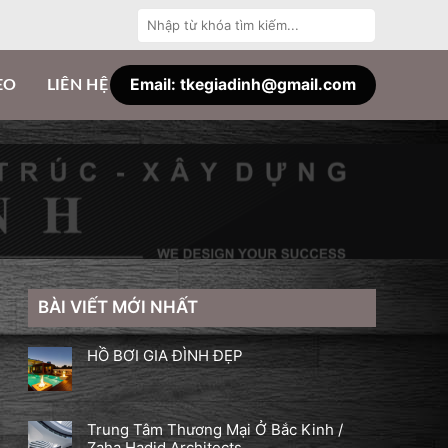
Tìm
kiếm:
Email: tkegiadinh@gmail.com
EO
LIÊN HỆ
BÀI VIẾT MỚI NHẤT
HỒ BƠI GIA ĐÌNH ĐẸP
Trung Tâm Thương Mại Ở Bắc Kinh /
Zaha Hadid Architects