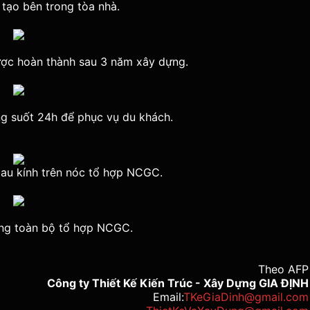
 tạo bên trong tòa nhà.
ược hoàn thành sau 3 năm xây dựng.
g suốt 24h để phục vụ du khách.
au kính trên nóc tổ hợp NCGC.
ng toàn bộ tổ hợp NCGC.
Theo AFP
Công ty Thiết Kế Kiến Trúc - Xây Dựng GIA ĐỊNH
Email:
TKeGiaDinh@gmail.com