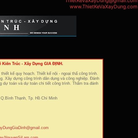
ThietKeVaXayDung@gmail.com
www.ThietKeVaXayDung.com
ế Kiến Trúc - Xây Dựng GIA ĐỊNH.
 thiết kế quy hoạch. Thiết kế nội - ngoại thấ công trình.
ng. Xây dựng công trình dân dụng và công nghiệp. Đánh
g dự toán và dự toán chi tiết công trình. Thẩm tra đánh
Q.Bình Thạnh, Tp. Hồ Chí Minh
ayDungGiaDinh@gmail.com
w.NguyenSiLam.com