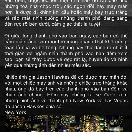
Ban đêm, được leo lên một chỗ nào đó rất cao như
những toà nhà chọc trời, các ngọn đồi hay may mắn
hơn là được đi khinh khí cầu hoặc máy bay trực trăng
và rảo mắt nhìn xuống những thành phố đang sáng
đèn rực rỡ bên dưới, cảm giác thật là tuyệt.
Đi giữa lòng thành phố vào ban ngày, các bạn có thể
cảm giác rằng sao mọi thứ xung quanh thật khô cứng,
toàn là nhà và bê tông. Nhưng hãy thử dành ra chút ít
thời gian để ngắm nhìn thành phố vào ban đêm xem
sao, bạn sẽ thấy được vẻ đẹp rất lạ, huyền ảo và bình
yên qua những ánh đèn nhiều màu sắc.
Nhiếp ảnh gia Jason Hawkes đã có được may mắn đó.
Với một chiếc máy ảnh và những chiếc trực thăng khác
nhau, ông đã bay trên các thành phố vào ban đêm và
chụp ảnh chúng. Hôm nay chúng ta sẽ được xem
những hình ảnh về thành phố New York và Las Vegas
do Jason Hawkes chia sẻ.
New York