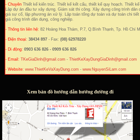
- Chuyên
Thiết kế kiến trúc. Thiết kế kết cấu, thiết kế quy hoạch. Thiết kế 
Lập dự án đầu tư xây dựng. Giám sát thi công. Xây dựng công trình dân
giá sự cố, lập phương án xử lý. Lập toán tổng dự toán và dự toán chi tiết
giá công trình dân dụng, công nghiệp.
- Thông tin liên hệ:
82 Hoàng Hoa Thám, P.7, Q.Bình Thạnh, Tp. Hồ Chí M
- Điện thoại:
38434 897
- Fax:
(08) 62978220
- Di động:
0903 636 826 - 0909 636 826
- Email:
TKeGiaDinh@gmail.com
-
ThietKeXayDungGiaDinh@gmail.com
- Website:
www.ThietKeVaXayDung.com
-
www.NguyenSiLam.com
Xem bản đồ hướng dẫn hướng đường đi