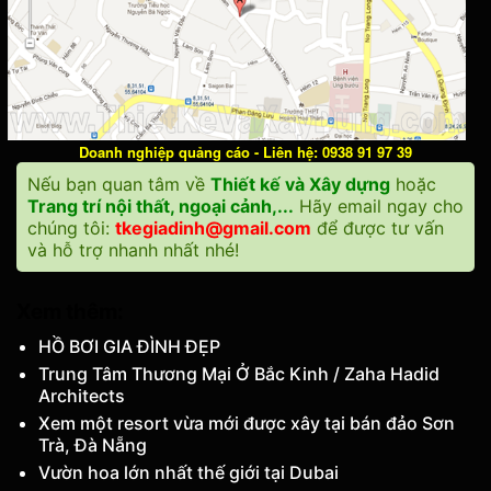
Doanh nghiệp quảng cáo - Liên hệ: 0938 91 97 39
Nếu bạn quan tâm về
Thiết kế và Xây dựng
hoặc
Trang trí nội thất, ngoại cảnh,...
Hãy email ngay cho
chúng tôi:
tkegiadinh@gmail.com
để được tư vấn
và hỗ trợ nhanh nhất nhé!
Xem thêm:
HỒ BƠI GIA ĐÌNH ĐẸP
Trung Tâm Thương Mại Ở Bắc Kinh / Zaha Hadid
Architects
Xem một resort vừa mới được xây tại bán đảo Sơn
Trà, Đà Nẵng
Vườn hoa lớn nhất thế giới tại Dubai