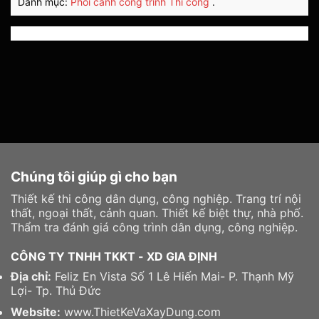
Danh mục:
Phối cảnh công trình
Thi công
.
Chúng tôi giúp gì cho bạn
Thiết kế thi công dân dụng, công nghiệp. Trang trí nội
thất, ngoại thất, cảnh quan. Thiết kế biệt thự, nhà phố.
Thẩm tra đánh giá công trình dân dụng, công nghiệp.
CÔNG TY TNHH TKKT - XD GIA ĐỊNH
Địa chỉ:
Feliz En Vista Số 1 Lê Hiến Mai- P. Thạnh Mỹ
Lợi- Tp. Thủ Đức
Website:
www.ThietKeVaXayDung.com