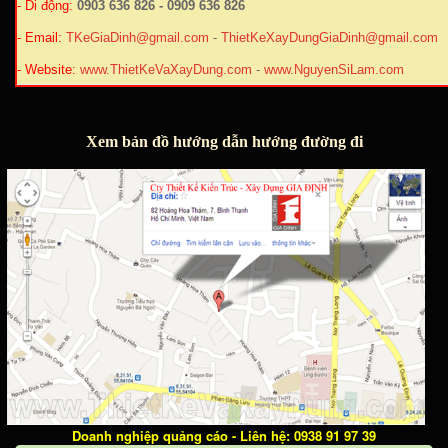
- Di động:
0903 636 826 - 0909 636 826
- Email:
TKeGiaDinh@gmail.com
-
ThietKeXayDungGiaDinh@gmail.com
- Website:
www.ThietKeVaXayDung.com
-
www.NguyenSiLam.com
Xem bản đồ hướng dẫn hướng đường đi
Doanh nghiệp quảng cáo - Liên hệ: 0938 91 97 39