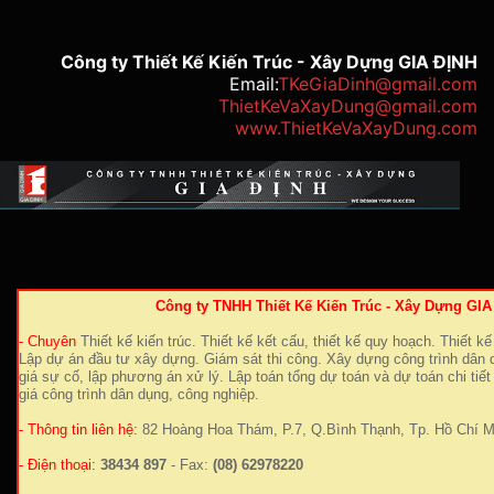
Công ty Thiết Kế Kiến Trúc - Xây Dựng GIA ĐỊNH
Email:
TKeGiaDinh@gmail.com
ThietKeVaXayDung@gmail.com
www.ThietKeVaXayDung.com
Công ty TNHH Thiết Kế Kiến Trúc - Xây Dựng GI
- Chuyên
Thiết kế kiến trúc. Thiết kế kết cấu, thiết kế quy hoạch. Thiết kế 
Lập dự án đầu tư xây dựng. Giám sát thi công. Xây dựng công trình dân
giá sự cố, lập phương án xử lý. Lập toán tổng dự toán và dự toán chi tiết
giá công trình dân dụng, công nghiệp.
- Thông tin liên hệ:
82 Hoàng Hoa Thám, P.7, Q.Bình Thạnh, Tp. Hồ Chí M
- Điện thoại:
38434 897
- Fax:
(08) 62978220