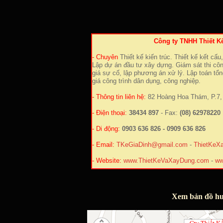
Công ty TNHH Thiết K
- Chuyên
Thiết kế kiến trúc. Thiết kế kết cấu,
Lập dự án đầu tư xây dựng. Giám sát thi cô
giá sự cố, lập phương án xử lý. Lập toán tổn
giá công trình dân dụng, công nghiệp.
- Thông tin liên hệ:
82 Hoàng Hoa Thám, P.7, 
- Điện thoại:
38434 897
- Fax:
(08) 62978220
- Di động:
0903 636 826 - 0909 636 826
- Email:
TKeGiaDinh@gmail.com
-
ThietKeX
- Website:
www.ThietKeVaXayDung.com
-
ww
Xem bản đồ hư