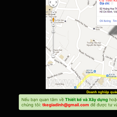
Doanh nghiệp quảng
Nếu bạn quan tâm về
Thiết kế và Xây dựng
ho
chúng tôi:
tkegiadinh@gmail.com
để được tư vấ