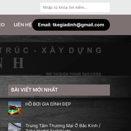
Tìm
kiếm:
Email: tkegiadinh@gmail.com
EO
LIÊN HỆ
BÀI VIẾT MỚI NHẤT
HỒ BƠI GIA ĐÌNH ĐẸP
Trung Tâm Thương Mại Ở Bắc Kinh /
Zaha Hadid Architects