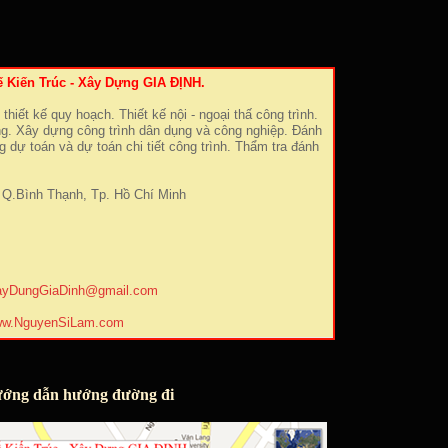
ế Kiến Trúc - Xây Dựng GIA ĐỊNH.
 thiết kế quy hoạch. Thiết kế nội - ngoại thấ công trình.
ng. Xây dựng công trình dân dụng và công nghiệp. Đánh
g dự toán và dự toán chi tiết công trình. Thẩm tra đánh
Q.Bình Thạnh, Tp. Hồ Chí Minh
ayDungGiaDinh@gmail.com
w.NguyenSiLam.com
ớng dẫn hướng đường đi