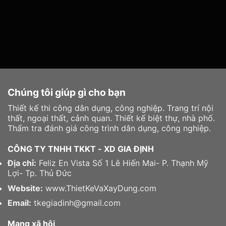
Chúng tôi giúp gì cho bạn
Thiết kế thi công dân dụng, công nghiệp. Trang trí nội
thất, ngoại thất, cảnh quan. Thiết kế biệt thự, nhà phố.
Thẩm tra đánh giá công trình dân dụng, công nghiệp.
CÔNG TY TNHH TKKT - XD GIA ĐỊNH
Địa chỉ:
Feliz En Vista Số 1 Lê Hiến Mai- P. Thạnh Mỹ
Lợi- Tp. Thủ Đức
Website:
www.ThietKeVaXayDung.com
Email:
tkegiadinh@gmail.com
Mạng xã hội