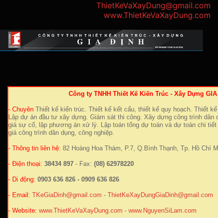
ThietKeVaXayDung@gmail.com
www.ThietKeVaXayDung.com
Công ty TNHH Thiết Kế Kiến Trúc - Xây Dựng GI
- Chuyên
Thiết kế kiến trúc. Thiết kế kết cấu, thiết kế quy hoạch. Thiết kế 
Lập dự án đầu tư xây dựng. Giám sát thi công. Xây dựng công trình dân
giá sự cố, lập phương án xử lý. Lập toán tổng dự toán và dự toán chi tiết
giá công trình dân dụng, công nghiệp.
- Thông tin liên hệ:
82 Hoàng Hoa Thám, P.7, Q.Bình Thạnh, Tp. Hồ Chí M
- Điện thoại:
38434 897
- Fax:
(08) 62978220
- Di động:
0903 636 826 - 0909 636 826
- Email:
TKeGiaDinh@gmail.com
-
ThietKeXayDungGiaDinh@gmail.com
- Website:
www.ThietKeVaXayDung.com
-
www.NguyenSiLam.com