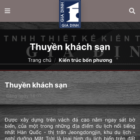
Thuyền khách sạn
Trang chủ
/
Kiến trúc bốn phương
Thuyền khách sạn
Đăng ngày 14:07
Được xây dựng trên vách đá cao nằm ngay sát bờ
biển, của một trong những địa điểm du lịch nổi tiếng
nhất Hàn Quốc - thị trấn Jeongdongjin, khu du lịch -
nghỉ dưỡng Mặt Trời là loại hình du lịch biển trên đất