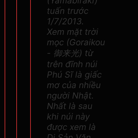
(Yamabiraki)
tuấn trước
1/7/2013.
Xem mặt trời
mọc (Goraikou
- 御来光) từ
trên đĩnh núi
Phú Sĩ là giấc
mơ của nhiều
người Nhật.
Nhất là sau
khi núi này
được xem là
Di Sản Văn