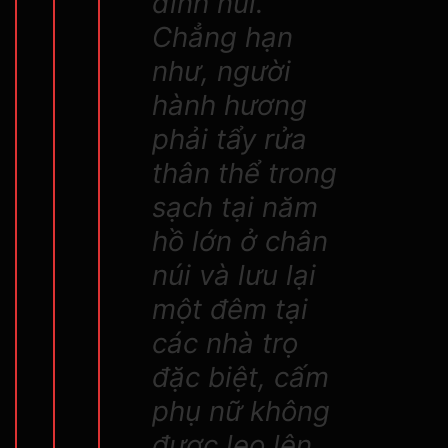
đỉnh núi.
Chẳng hạn
như, người
hành hương
phải tẩy rửa
thân thể trong
sạch tại năm
hồ lớn ở chân
núi và lưu lại
một đêm tại
các nhà trọ
đặc biệt, cấm
phụ nữ không
được leo lên