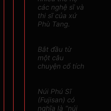
các nghệ sĩ và
thi sĩ của xứ
Phù Tang.
Bắt đầu từ
một câu
chuyện cổ tích
Núi Phú Sĩ
(Fujisan) có
nghĩa là “núi