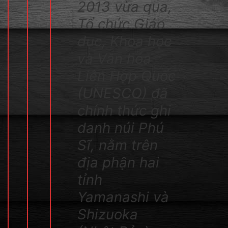
2013 vừa qua,
Tổ chức Giáo
dục, Khoa học
và Văn hóa
Liên Hợp Quốc
(UNESCO) đã
chính thức ghi
danh núi Phú
Sĩ, nằm trên
địa phận hai
tỉnh
Yamanashi và
Shizuoka