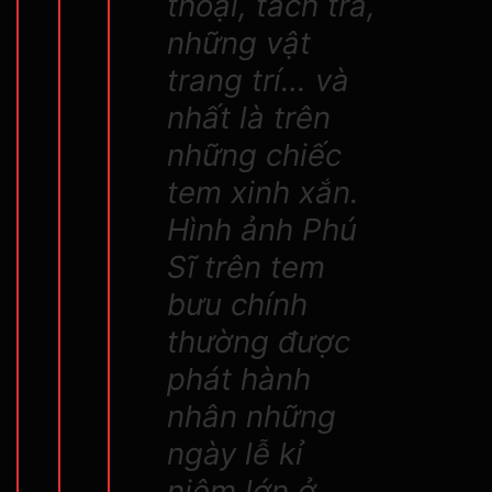
thoại, tách trà,
những vật
trang trí… và
nhất là trên
những chiếc
tem xinh xắn.
Hình ảnh Phú
Sĩ trên tem
bưu chính
thường được
phát hành
nhân những
ngày lễ kỉ
niệm lớn ở