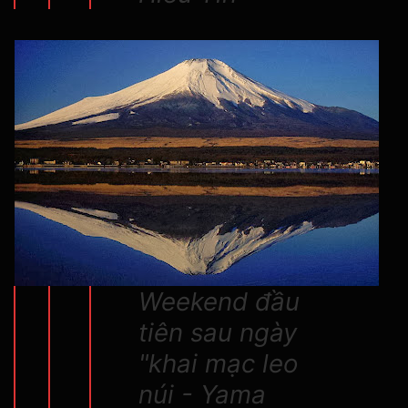
Weekend đầu
tiên sau ngày
"khai mạc leo
núi - Yama