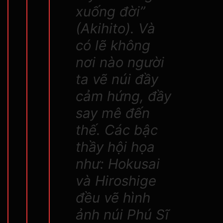
xuống đời”
(Akihito). Và
có lẽ không
nơi nào người
ta vẽ núi đầy
cảm hứng, đầy
say mê đến
thế. Các bậc
thầy hội họa
như: Hokusai
và Hiroshige
đều vẽ hình
ảnh núi Phú Sĩ