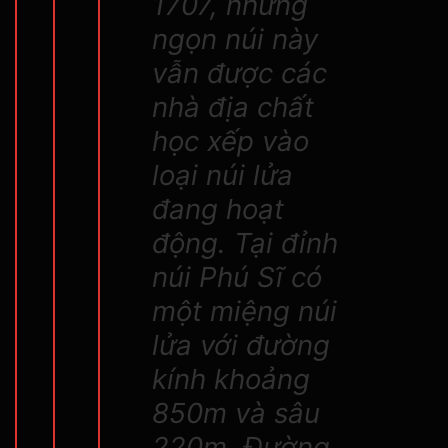
1707, nhưng
ngọn núi này
vẫn được các
nhà địa chất
học xếp vào
loại núi lửa
đang hoạt
động. Tại đỉnh
núi Phú Sĩ có
một miệng núi
lửa với đường
kính khoảng
850m và sâu
220m. Đường