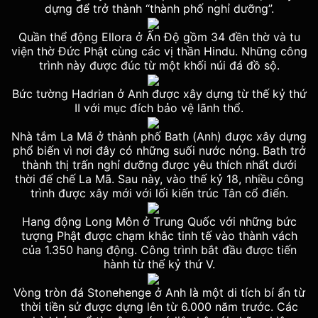
dựng để trở thành “thành phố nghỉ dưỡng”.
Quần thể động Ellora ở Ấn Độ gồm 34 đền thờ và tu
viện thờ Đức Phật cùng các vị thần Hindu. Những công
trình này được đúc từ một khối núi đá đồ sộ.
Bức tường Hadrian ở Anh được xây dựng từ thế kỷ thứ
II với mục đích bảo vệ lãnh thổ.
Nhà tắm La Mã ở thành phố Bath (Anh) được xây dựng
phổ biến vì nơi đây có những suối nước nóng. Bath trở
thành thị trấn nghỉ dưỡng được yêu thích nhất dưới
thời đế chế La Mã. Sau này, vào thế kỷ 18, nhiều công
trình được xây mới với lối kiến trúc Tân cổ điển.
Hang động Long Môn ở Trung Quốc với những bức
tượng Phật được chạm khắc tinh tế vào thành vách
của 1.350 hang động. Công trình bắt đầu được tiến
hành từ thế kỷ thứ V.
Vòng tròn đá Stonehenge ở Anh là một di tích bí ẩn từ
thời tiền sử được dựng lên từ 6.000 năm trước. Các