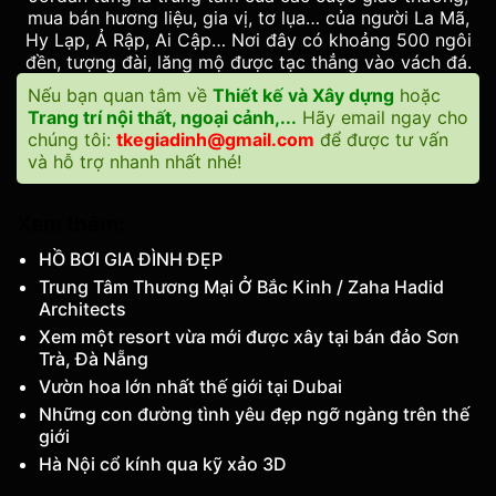
mua bán hương liệu, gia vị, tơ lụa… của người La Mã,
Hy Lạp, Ả Rập, Ai Cập… Nơi đây có khoảng 500 ngôi
đền, tượng đài, lăng mộ được tạc thẳng vào vách đá.
Nếu bạn quan tâm về
Thiết kế và Xây dựng
hoặc
Trang trí nội thất, ngoại cảnh,...
Hãy email ngay cho
chúng tôi:
tkegiadinh@gmail.com
để được tư vấn
và hỗ trợ nhanh nhất nhé!
Xem thêm:
HỒ BƠI GIA ĐÌNH ĐẸP
Trung Tâm Thương Mại Ở Bắc Kinh / Zaha Hadid
Architects
Xem một resort vừa mới được xây tại bán đảo Sơn
Trà, Đà Nẵng
Vườn hoa lớn nhất thế giới tại Dubai
Những con đường tình yêu đẹp ngỡ ngàng trên thế
giới
Hà Nội cổ kính qua kỹ xảo 3D