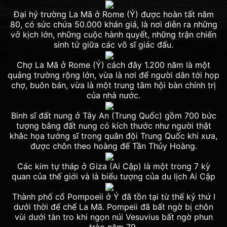
Đại hý trường La Mã ở Rome (Ý) được hoàn tất năm
80, có sức chứa 50.000 khán giả, là nơi diễn ra những
vở kịch lớn, những cuộc hành quyết, những trận chiến
sinh tử giữa các võ sĩ giác đấu.
Chợ La Mã ở Rome (Ý) cách đây 1.200 năm là một
quảng trường rộng lớn, vừa là nơi để người dân tới họp
chợ, buôn bán, vừa là một trung tâm hội bàn chính trị
của nhà nước.
Binh sĩ đất nung ở Tây An (Trung Quốc) gồm 700 bức
tượng bằng đất nung có kích thước như người thật
khắc họa tướng sĩ trong quân đội Trung Quốc khi xưa,
được chôn theo hoàng đế Tần Thủy Hoàng.
Các kim tự tháp ở Giza (Ai Cập) là một trong 7 kỳ
quan của thế giới và là biểu tượng của du lịch Ai Cập
Thành phố cổ Pompoeii ở Ý đã tồn tại từ thế kỷ thứ I
dưới thời đế chế La Mã. Pompeii đã bất ngờ bị chôn
vùi dưới tàn tro khi ngọn núi Vesuvius bất ngờ phun
trào năm 79.