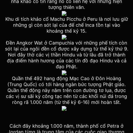
nhà khảo cổ tin rằng nó có liên hệ với những hiện
tượng thiên văn.
Khu di tích khảo cổ Machu Picchu ở Peru là nơi lưu giữ
những gì còn sót lại của đế chế Inca tồn tại vào
khoảng thế kỷ 15.
Đền Angkor Wat ở Campuchia với những phế tích còn
sót lại của ngôi đền cổ được xây dựng từ thế kỷ thứ 9.
Nơi đây thờ các vị thần Hindu và từ lâu đã trở thành
địa điểm hành hương của các tín đồ đạo Hindu và cả
đạo Phật.
Quần thể 492 hang động Mạc Cao ở Đôn Hoàng
(Trung Quốc) có tới hàng ngàn bức tượng Phật giáo.
Quần thể động này nằm trên con đường tơ lụa, được
các vị sư sãi kỳ công tạc nên từ các khối núi đá trong
ròng rã 1.000 năm (từ thế kỷ 6-16) mới hoàn tất.
Cách đây khoảng 1.000 năm, thành phố cổ Petra ở
Jordan từng là trung tâm của các cuộc giao thương,