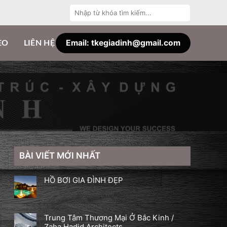
Tìm
kiếm:
Email: tkegiadinh@gmail.com
EO
LIÊN HỆ
BÀI VIẾT MỚI NHẤT
HỒ BƠI GIA ĐÌNH ĐẸP
Trung Tâm Thương Mại Ở Bắc Kinh /
Zaha Hadid Architects