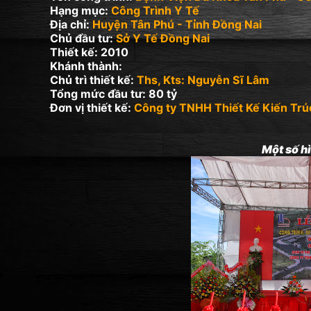
Hạng mục:
Công Trình Y Tế
Địa chỉ:
Huyện Tân Phú - Tỉnh Đồng Nai
Chủ đầu tư:
Sở Y Tế Đồng Nai
Thiết kế: 2010
Khánh thành:
Chủ trì thiết kế:
Ths, Kts: Nguyễn Sĩ Lâm
Tổng mức đầu tư: 80 tỷ
Đơn vị thiết kế:
Công ty TNHH Thiết Kế Kiến Trú
Một số hì