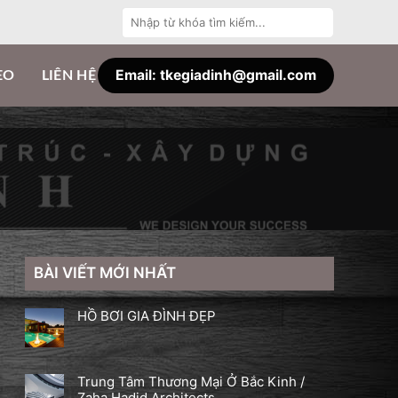
Tìm
kiếm:
Email: tkegiadinh@gmail.com
EO
LIÊN HỆ
BÀI VIẾT MỚI NHẤT
HỒ BƠI GIA ĐÌNH ĐẸP
Trung Tâm Thương Mại Ở Bắc Kinh /
Zaha Hadid Architects