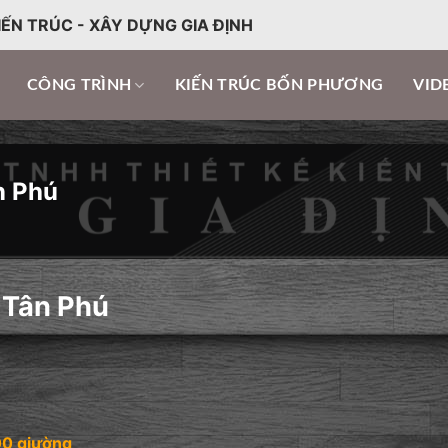
IẾN TRÚC - XÂY DỰNG GIA ĐỊNH
CÔNG TRÌNH
KIẾN TRÚC BỐN PHƯƠNG
VID
n Phú
 Tân Phú
00 giường