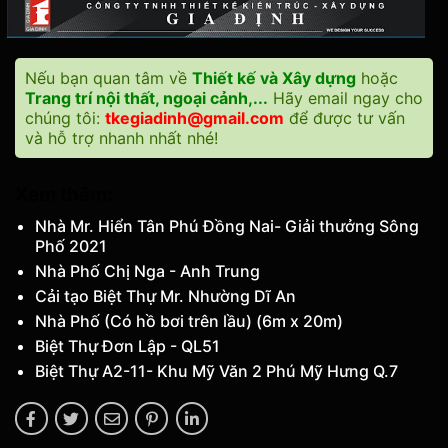
Nếu bạn quan tâm về
Thiết kế và Xây dựng
hoặc
Trang trí nội thất, ngoại cảnh,...
Hãy email ngay cho
chúng tôi:
tkegiadinh@gmail.com
để được tư vấn
và hỗ trợ nhanh nhất nhé!
Xem thêm:
Nhà Mr. Hiển Tân Phú Đồng Nai- Giải thưởng Sông
Phố 2021
Nhà Phố Chị Nga - Anh Trung
Cải tạo Biệt Thự Mr. Nhường Dĩ An
Nhà Phố (Có hồ bơi trên lầu) (6m x 20m)
Biệt Thự Đơn Lập - QL51
Biệt Thự A2-11- Khu Mỹ Văn 2 Phú Mỹ Hưng Q.7