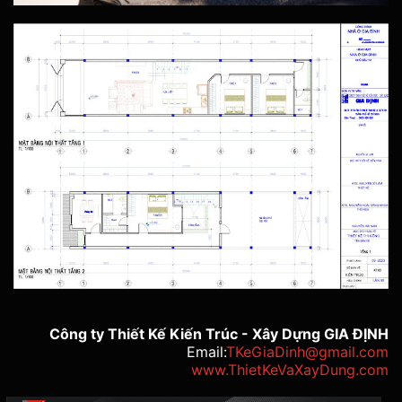
Công ty Thiết Kế Kiến Trúc - Xây Dựng GIA ĐỊNH
Email:
TKeGiaDinh@gmail.com
www.ThietKeVaXayDung.com