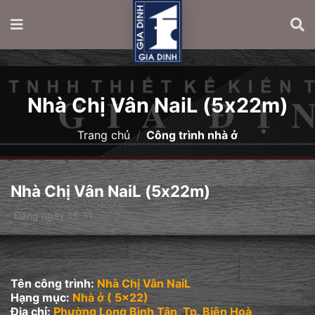
Nhà Chị Vân NaiL (5x22m)
Trang chủ
/
Công trình nhà ở
Nhà Chị Vân NaiL (5x22m)
Đăng ngày 15:31
Tên công trình:
Nhà Chị Vân NaiL
Hạng mục:
Nhà ở ( 5x22)
Địa chỉ:
Phường Long Bình Tân, Tp. Biên Hoà