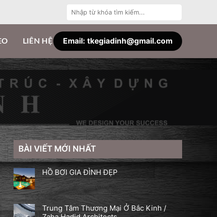
Tìm
kiếm:
Email: tkegiadinh@gmail.com
EO
LIÊN HỆ
BÀI VIẾT MỚI NHẤT
HỒ BƠI GIA ĐÌNH ĐẸP
Trung Tâm Thương Mại Ở Bắc Kinh /
Zaha Hadid Architects