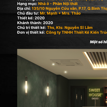
Hạng mục:
Nhà ở - Phần Nội thất
Địa chỉ:
135/10 Nguyễn Cửu vân, P.17, Q.Bình Th
Chủ đầu tư:
Mr. Mạnh + Mrs. Thảo
Thiết kế: 2020
Khánh thành: 2020
Chủ trì thiết kế:
Ths, Kts: Nguyễn Sĩ Lâm
Đơn vị thiết kế:
Công ty TNHH Thiết Kế Kiến Trú
Một số hì