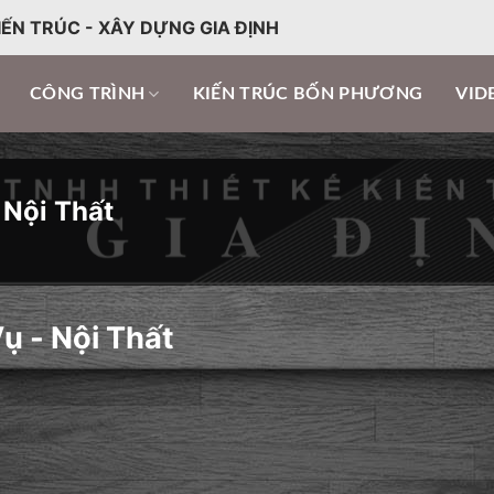
IẾN TRÚC - XÂY DỰNG GIA ĐỊNH
CÔNG TRÌNH
KIẾN TRÚC BỐN PHƯƠNG
VID
 Nội Thất
ụ - Nội Thất